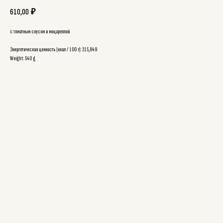
610,00
₽
с томатным соусом и моцареллой
Энергетическая ценность (ккал / 100 г): 215,849
Weight: 540 g