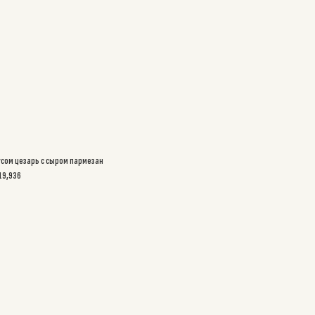
усом цезарь с сыром пармезан
219,936