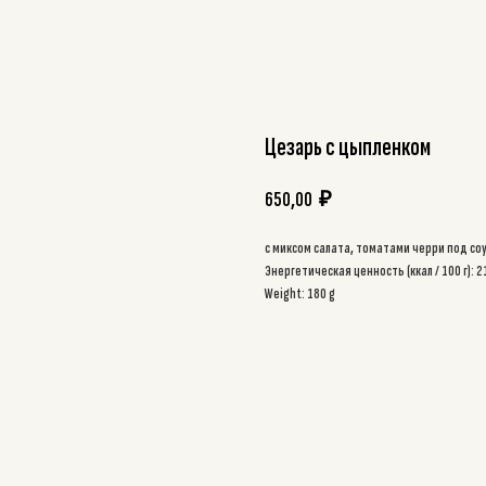
Цезарь с цыпленком
650,00
₽
с миксом салата, томатами черри под со
Энергетическая ценность (ккал / 100 г): 
Weight: 180 g