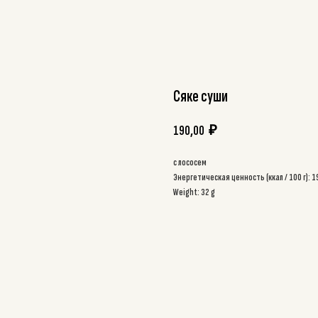
Сяке суши
190,00
₽
с лососем
Энергетическая ценность (ккал / 100 г): 
Weight: 32 g