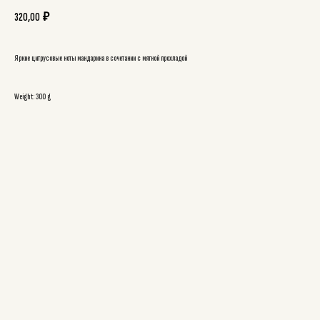
320,00
₽
Яркие цитрусовые ноты мандарина в сочетании с мятной прохладой
Weight: 300 g