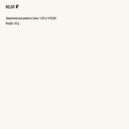
80,00
₽
Энергетическая ценность (ккал / 100 г): 478,562
Weight: 50 g