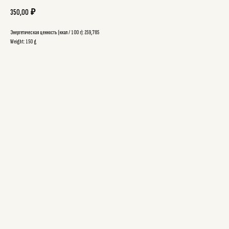
350,00
₽
Энергетическая ценность (ккал / 100 г): 259,785
Weight: 150 g