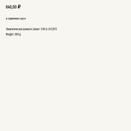
640,00
₽
в сливочном соусе
Энергетическая ценность (ккал / 100 г): 247,672
Weight: 260 g