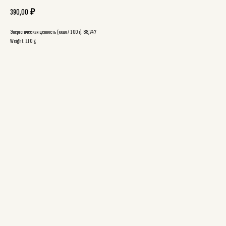
390,00
₽
Энергетическая ценность (ккал / 100 г): 88,747
Weight: 210 g