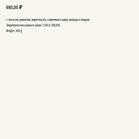
680,00
₽
с лососем, креветкой, икрой масаго, сливочным сыром, авокадо и огурцом
Энергетическая ценность (ккал / 100 г): 228,001
Weight: 260 g