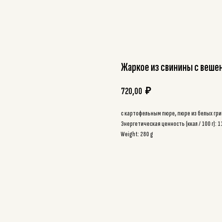
Жаркое из свинины с веше
720,00
₽
с картофельным пюре, пюре из белых гри
Энергетическая ценность (ккал / 100 г): 1
Weight: 280 g