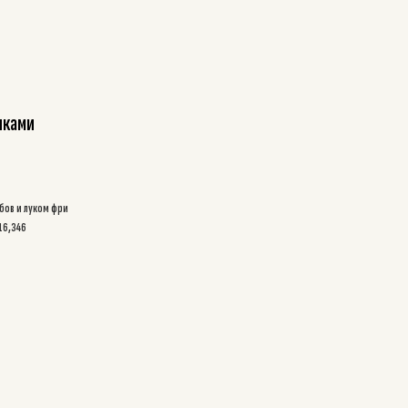
нками
бов и луком фри
16,346