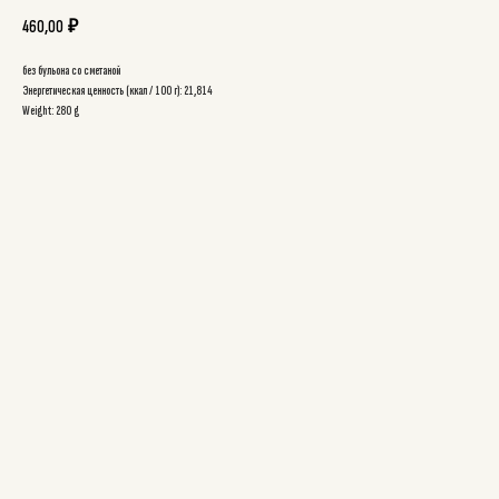
460,00
₽
без бульона со сметаной
Энергетическая ценность (ккал / 100 г): 21,814
Weight: 280 g