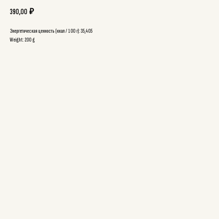
390,00
₽
Энергетическая ценность (ккал / 100 г): 35,405
Weight: 200 g