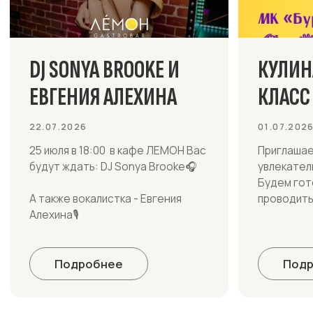
22.07.2026
01.07.2026
25 июля в 18:00 в кафе ЛЕМОН Вас
Приглашаем юных шефов на
будут ждать: DJ Sonya Brooke🎧
увлекательный кулинарный урок!
Будем готовить, творить и весел
А также вокалистка - Евгения
проводить время.
Алехина🎙️
Подробнее
Подробнее
Меню
Основное меню
Горячие блюда
Детское меню
Суши и роллы
Сезонное меню
Барная карта
Наш адрес
Саратов, Новоастраханское шоссе,