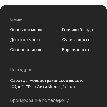
107, к. 1, ТРЦ «Сити Молл», 1 этаж
Бронирование по телефону
+7 (8452) 411-411
Политика конфиденциальности
Адрес:
Саратов, Нов
Согласие на обработку персональных данных
шоссе, 107, к. 
Молл», 1 этаж
© 2026 Гастробар ЛÉМОН
Телефон для с
+7 (8452) 411-4
Сайт запущен
Kete Design.
LEMONCAFE.RU