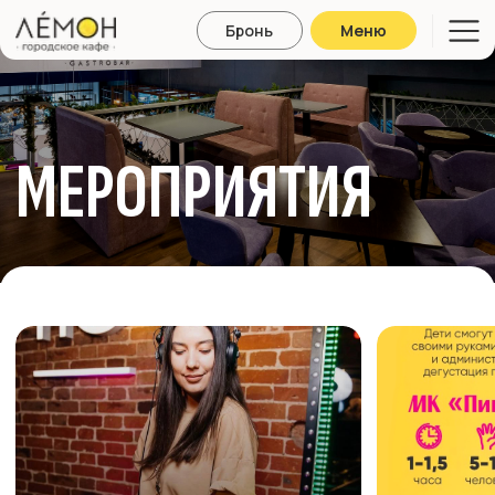
Бронь
Меню
МЕРОПРИЯТИЯ
Главная
Интерьер
Меню
Барная карта
Мероприятия
Детям
DJ SONYA BROOKE И
КУЛИНАРНЫЙ МАСТЕ
ЕВГЕНИЯ АЛЕХИНА
КЛАСС ДЛЯ ДЕТЕЙ